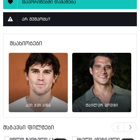
ფავორიტებში დამატება
არ მუშაობს?
მსახიობები
კეი ჯეი აფა
ტაილერ პოუზი
მსგავსი ფილმები