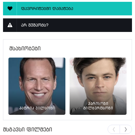
ფავორიტებში დამატება
არ მუშაობს?
მსახიობები
ჰარისონი
პატრიკ უილსონი
გილბერტსონი
მსგავსი ფილმები