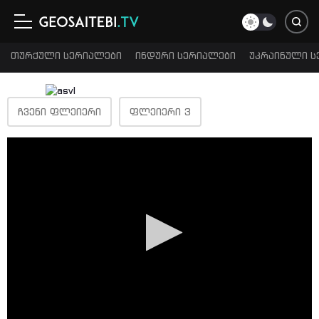
თურქული სერიალები
ინდური სერიალები
უკრაინული ს
ᲩᲕᲔᲜᲘ ᲤᲚᲔᲘᲔᲠᲘ
ᲤᲚᲔᲘᲔᲠᲘ 3