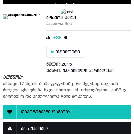
პლეერი 2
▶ სერია 5
ბოშური სული
Дворняжка Ляля
პლეერი 2
▶ სერია 6
+35
პლეერი 2
თრეილერი
▶ სერია 7
პლეერი 2
წელი:
2015
ჟანრი:
უკრაინული სერიალები
▶ სერია 8
აღწერა:
პლეერი 2
ამბავი 17 წლის ბოშა გოგონაზე, რომელსაც ძალიან
რთული ცხოვრება ხვდა წილად. ის იძულებულია უამრავ
▶ სერია 9
შეურაწყო და სიძულვილს გაუმკლავდეს.
პლეერი 2
▶ სერია 10
ფავორიტებში დამატება
პლეერი 2
არ მუშაობს?
▶ სერია 11