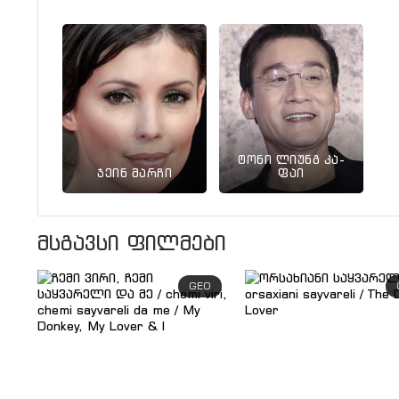
ტონი ლიუნგ კა-
ჯეინ მარჩი
ფაი
მსგავსი ფილმები
GEO