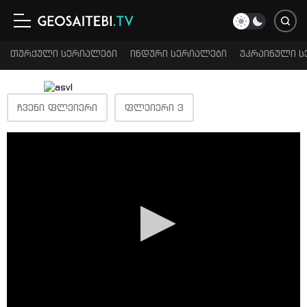
თურქული სერიალები
ინდური სერიალები
უკრაინული ს
ᲩᲕᲔᲜᲘ ᲤᲚᲔᲘᲔᲠᲘ
ᲤᲚᲔᲘᲔᲠᲘ 3