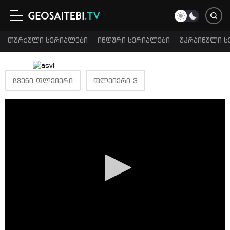
თურქული სერიალები
ინდური სერიალები
უკრაინული ს
ᲩᲕᲔᲜᲘ ᲤᲚᲔᲘᲔᲠᲘ
ᲤᲚᲔᲘᲔᲠᲘ 3