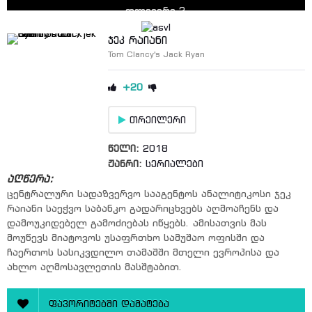
ფლეიერი 2
▶ სერია 5
ჯეკ რაიანი
Tom Clancy's Jack Ryan
ფლეიერი 2
▶ სერია 6
+20
ფლეიერი 2
თრეილერი
▶ სერია 7
ფლეიერი 2
წელი:
2018
ჟანრი:
სერიალები
▶ სერია 8
აღწერა:
ფლეიერი 2
ცენტრალური სადაზვერვო სააგენტოს ანალიტიკოსი ჯეკ
რაიანი საეჭვო საბანკო გადარიცხვებს აღმოაჩენს და
დამოუკიდებელ გამოძიებას იწყებს. ამისათვის მას
მოუწევს მიატოვოს უსაფრთხო სამუშაო ოფისში და
ჩაერთოს სასიკვდილო თამაშში მთელი ევროპისა და
ახლო აღმოსავლეთის მასშტაბით.
ფავორიტებში დამატება