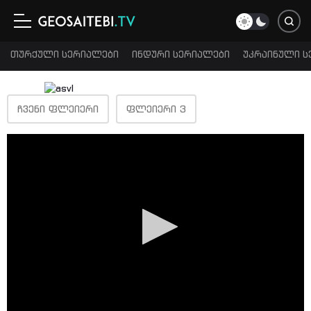
თურქული სერიალები
ინდური სერიალები
უკრაინული ს
ᲩᲕᲔᲜᲘ ᲤᲚᲔᲘᲔᲠᲘ
ᲤᲚᲔᲘᲔᲠᲘ 3