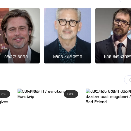
ბრედ პიტი
სტივ კარელი
სემ როკვე
GEO
GEO