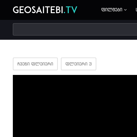
ფილმები
ᲩᲕᲔᲜᲘ ᲤᲚᲔᲘᲔᲠᲘ
ᲤᲚᲔᲘᲔᲠᲘ 3
Volume
90%