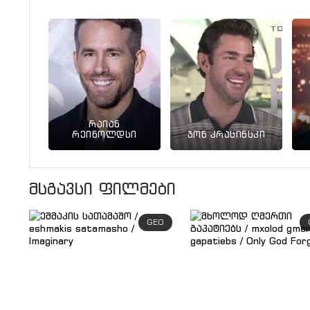
რაიან
რეინოლდსი
ჯონ კრასინსკი
მსგავსი ფილმები
GEO