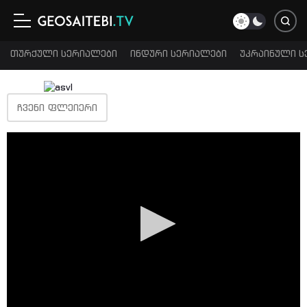
თურქული სერიალები
ინდური სერიალები
უკრაინული ს
ᲩᲕᲔᲜᲘ ᲤᲚᲔᲘᲔᲠᲘ