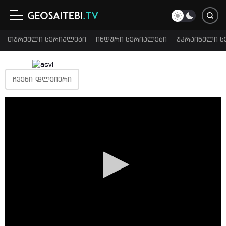
თურქული სერიალები
ინდური სერიალები
უკრაინული ს
ᲩᲕᲔᲜᲘ ᲤᲚᲔᲘᲔᲠᲘ