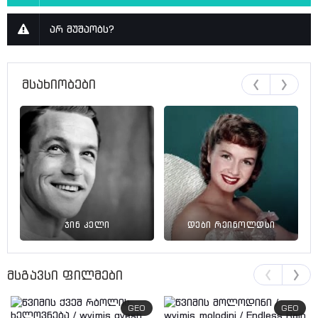
არ მუშაობს?
მსახიობები
ჯინ კელი
დები რეინოლდსი
მსგავსი ფილმები
GEO
GEO