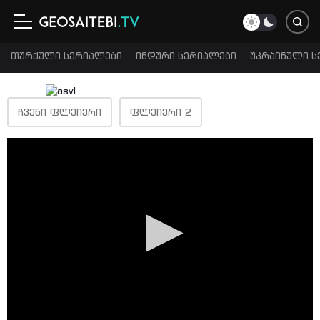
თურქული სერიალები
ინდური სერიალები
უკრაინული ს
ᲩᲕᲔᲜᲘ ᲤᲚᲔᲘᲔᲠᲘ
ᲤᲚᲔᲘᲔᲠᲘ 2