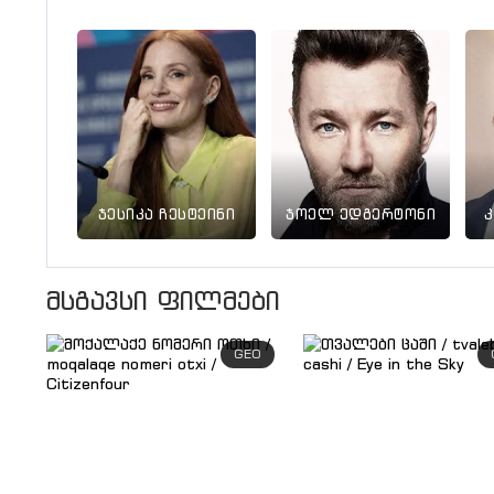
ჯესიკა ჩესტეინი
ჯოელ ედგერტონი
მსგავსი ფილმები
GEO