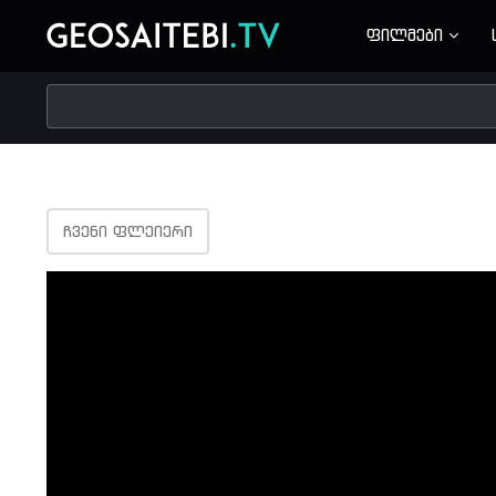
ფილმები
ᲩᲕᲔᲜᲘ ᲤᲚᲔᲘᲔᲠᲘ
Volume
90%