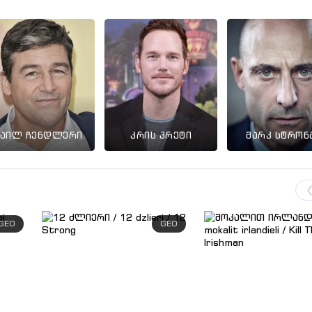
კაილ ჩენდლერი
კრის პრეტი
მარკ სტრონ
GEO
GEO