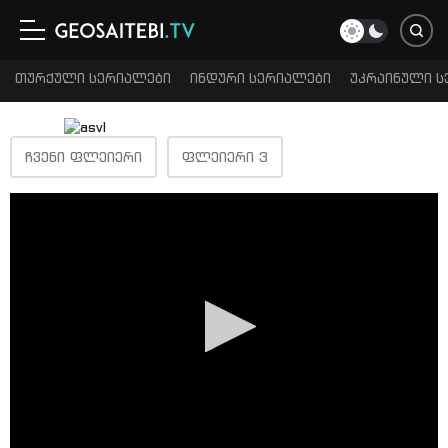
თურქული სერიალები
ინდური სერიალები
უკრაინული ს
ᲩᲕᲔᲜᲘ ᲤᲚᲔᲘᲔᲠᲘ
ᲤᲚᲔᲘᲔᲠᲘ 3