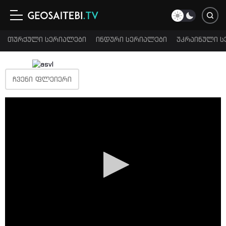
თურქული სერიალები
ინდური სერიალები
უკრაინული ს
ᲩᲕᲔᲜᲘ ᲤᲚᲔᲘᲔᲠᲘ