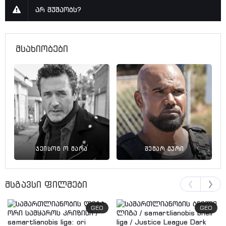
არ მუშაობს?
მსახიობები
ჯეისონ ო მარა
შემარ მური
მსგავსი ფილმები
GEO
GEO