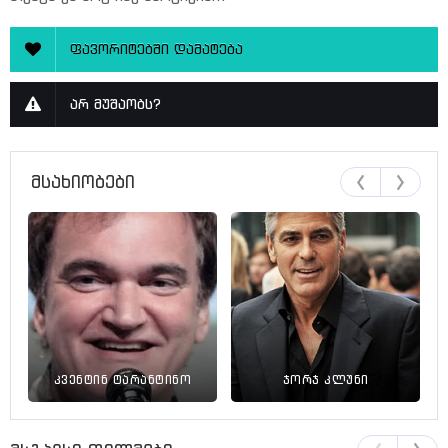
ფავორიტებში დამატება
არ მუშაობს?
მსახიობები
კვენტინ ტარანტინო
ჯორჯ კლუნი