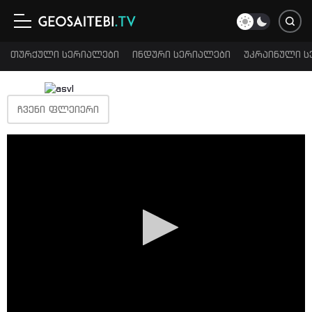
თურქული სერიალები
ინდური სერიალები
უკრაინული ს
ᲩᲕᲔᲜᲘ ᲤᲚᲔᲘᲔᲠᲘ