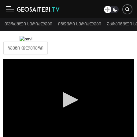
თურქული სერიალები
ინდური სერიალები
უკრაინული ს
ᲩᲕᲔᲜᲘ ᲤᲚᲔᲘᲔᲠᲘ