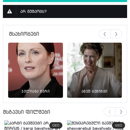
არ მუშაობს?
მსახიობები
ჯულიანა მური
ანეტ ბენინგი
მსგავსი ფილმები
GEO
GEO