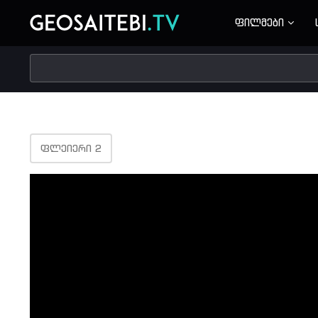
ფილმები
ᲤᲚᲔᲘᲔᲠᲘ 2
Volume
90%