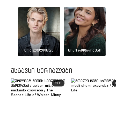
ნოა ლელონდე
ნიკი როდრიგესი
მსგავსი სერიალები
GEO