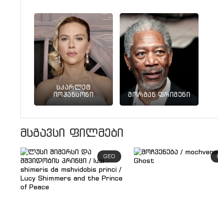
სკარლეტ
იოჰანსონი
მორგან ფრიმენი
მსგავსი ფილმები
GEO