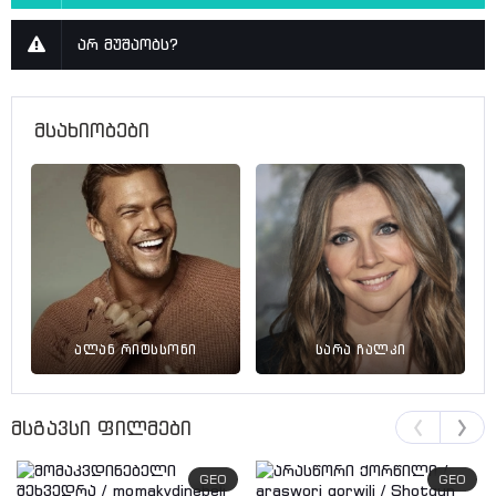
არ მუშაობს?
მსახიობები
ალან რიტსსონი
სარა ჩალკი
მსგავსი ფილმები
GEO
GEO