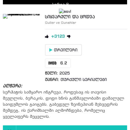
სერია 8
სერია 9
სიყვარული და ცოდვა
Guller ve Gunahlar
სერია 10
სერია 11
+3123
სერია 12
თრეილერი
სერია 13
სერია 14
6.2
სერია 15
წელი:
2025
სერია 16
ჟანრი:
თურქული სერიალები
აღწერა:
სერია 17
სერჰატის სამყარო ინგრევა, როდესაც ის თავისი
სერია 18
მეუღლის, ბერაკის, დიდი ხნის განმავლობაში დამალულ
საიდუმლოს გაიგებს. გაბედულ ზეინეპთან შეხვედრის
სერია 19
შემდეგ, ის ქარიშხალში აღმოჩნდება, რომელიც
სერია 20
ყველაფერს შეცვლის.
სერია 21