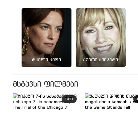
რაილი კიოი
ქეითი ბეიკერი
მსგავსი ფილმები
GEO