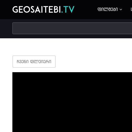
ფილმები
ᲩᲕᲔᲜᲘ ᲤᲚᲔᲘᲔᲠᲘ
Volume
90%