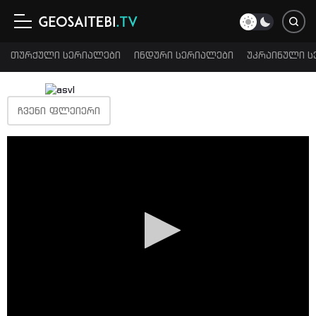
თურქული სერიალები
ინდური სერიალები
უკრაინული ს
ᲩᲕᲔᲜᲘ ᲤᲚᲔᲘᲔᲠᲘ