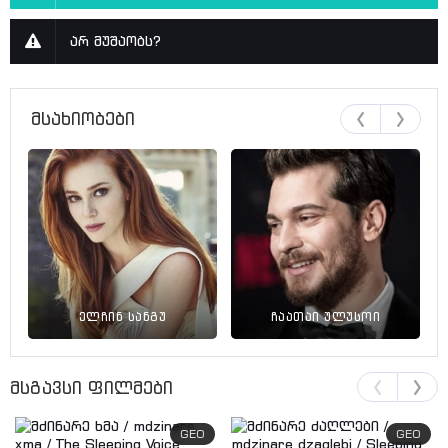
არ მუშაობს?
მსახიობები
ელჩინ სანგუ
ჩაათაი ულუსოი
მსგავსი ფილმები
GEO
GEO