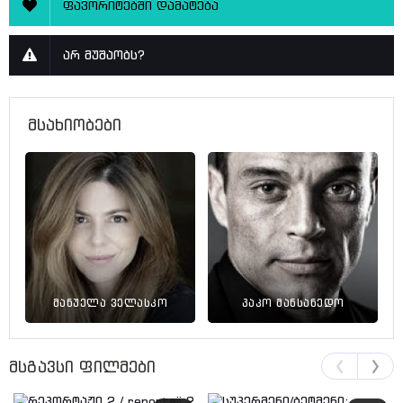
ფავორიტებში დამატება
არ მუშაობს?
მსახიობები
მანუელა ველასკო
პაკო მანსანედო
მსგავსი ფილმები