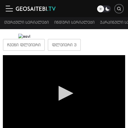
თურქული სერიალები
ინდური სერიალები
უკრაინული ს
ᲩᲕᲔᲜᲘ ᲤᲚᲔᲘᲔᲠᲘ
ᲤᲚᲔᲘᲔᲠᲘ 3