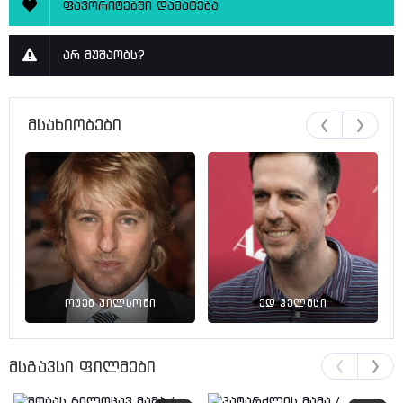
ფავორიტებში დამატება
არ მუშაობს?
მსახიობები
ოუენ უილსონი
ედ ჰელმსი
მსგავსი ფილმები