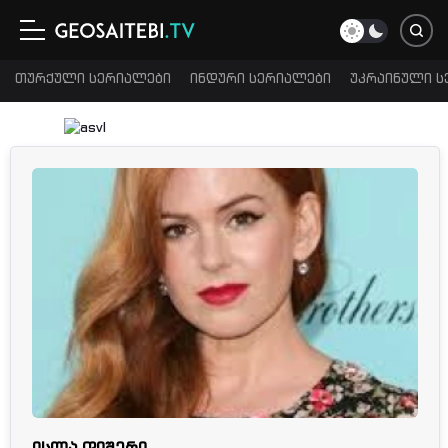
თურქული სერიალები
ინდური სერიალები
უკრაინული ს