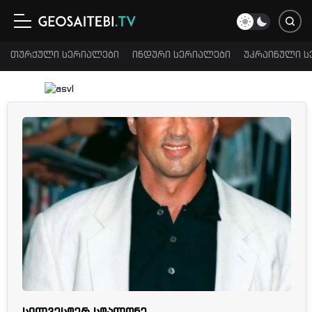
თურქული სერიალები
ინდური სერიალები
უკრაინული ს